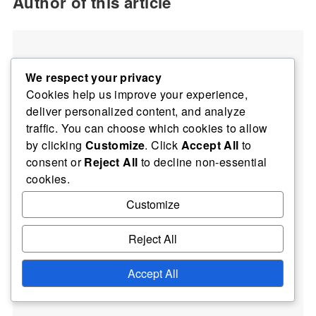
Author of this article
We respect your privacy
Cookies help us improve your experience,
deliver personalized content, and analyze
traffic. You can choose which cookies to allow
Clara Whitaker
by clicking
Customize
. Click
Accept All
to
Analista y escritora de deportes apasionada, Clara ha
consent or
Reject All
to decline non-essential
pasado más de una década desentrañando las
cookies.
complejidades del fútbol internacional. Su análisis
profundo de la Copa Intercontinental de la FIFA 2004
Customize
muestra su experiencia y amor por el juego, lo que la
convierte en una voz respetada en el periodismo
Reject All
deportivo.
Accept All
To article list