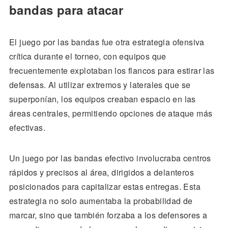
bandas para atacar
El juego por las bandas fue otra estrategia ofensiva
crítica durante el torneo, con equipos que
frecuentemente explotaban los flancos para estirar las
defensas. Al utilizar extremos y laterales que se
superponían, los equipos creaban espacio en las
áreas centrales, permitiendo opciones de ataque más
efectivas.
Un juego por las bandas efectivo involucraba centros
rápidos y precisos al área, dirigidos a delanteros
posicionados para capitalizar estas entregas. Esta
estrategia no solo aumentaba la probabilidad de
marcar, sino que también forzaba a los defensores a