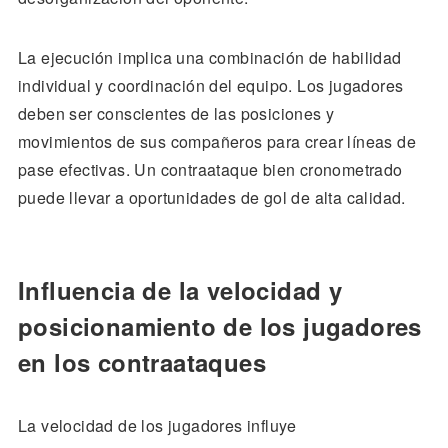
La ejecución implica una combinación de habilidad
individual y coordinación del equipo. Los jugadores
deben ser conscientes de las posiciones y
movimientos de sus compañeros para crear líneas de
pase efectivas. Un contraataque bien cronometrado
puede llevar a oportunidades de gol de alta calidad.
Influencia de la velocidad y
posicionamiento de los jugadores
en los contraataques
La velocidad de los jugadores influye