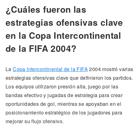
¿Cuáles fueron las
estrategias ofensivas clave
en la Copa Intercontinental
de la FIFA 2004?
La
Copa Intercontinental de la FIFA
2004 mostró varias
estrategias ofensivas clave que definieron los partidos.
Los equipos utilizaron presión alta, juego por las
bandas efectivo y jugadas de estrategia para crear
oportunidades de gol, mientras se apoyaban en el
posicionamiento estratégico de los jugadores para
mejorar su flujo ofensivo.