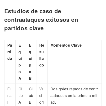
Estudios de caso de
contraataques exitosos en
partidos clave
Pa
E
E
Re
Momentos Clave
rti
q
q
su
do
ui
ui
lta
p
p
do
o
o
A
B
Fi
Cl
Cl
Vi
Dos goles rápidos de contr
na
ub
ub
ct
aataques en la primera mit
l
A
B
ori
ad.