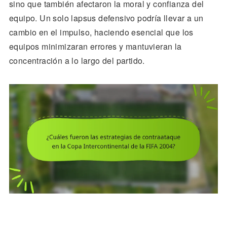
sino que también afectaron la moral y confianza del
equipo. Un solo lapsus defensivo podría llevar a un
cambio en el impulso, haciendo esencial que los
equipos minimizaran errores y mantuvieran la
concentración a lo largo del partido.