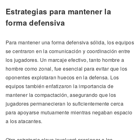
Estrategias para mantener la
forma defensiva
Para mantener una forma defensiva sólida, los equipos
se centraron en la comunicación y coordinación entre
los jugadores. Un marcaje efectivo, tanto hombre a
hombre como zonal, fue esencial para evitar que los
oponentes explotaran huecos en la defensa. Los
equipos también enfatizaron la importancia de
mantener la compactación, asegurando que los
jugadores permanecieran lo suficientemente cerca
para apoyarse mutuamente mientras negaban espacio
a los atacantes.
Otra estrategia clave involucró presionar a los