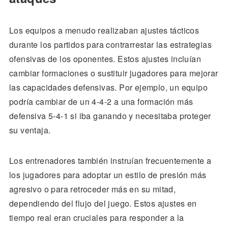
Los equipos a menudo realizaban ajustes tácticos
durante los partidos para contrarrestar las estrategias
ofensivas de los oponentes. Estos ajustes incluían
cambiar formaciones o sustituir jugadores para mejorar
las capacidades defensivas. Por ejemplo, un equipo
podría cambiar de un 4-4-2 a una formación más
defensiva 5-4-1 si iba ganando y necesitaba proteger
su ventaja.
Los entrenadores también instruían frecuentemente a
los jugadores para adoptar un estilo de presión más
agresivo o para retroceder más en su mitad,
dependiendo del flujo del juego. Estos ajustes en
tiempo real eran cruciales para responder a la