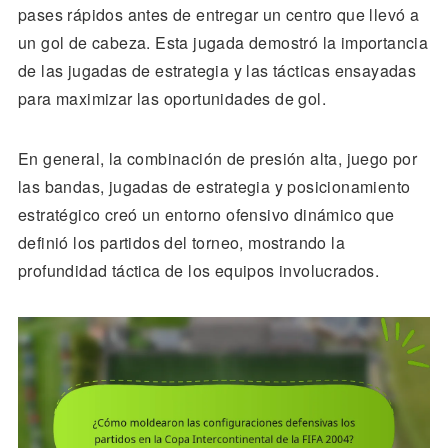
pases rápidos antes de entregar un centro que llevó a
un gol de cabeza. Esta jugada demostró la importancia
de las jugadas de estrategia y las tácticas ensayadas
para maximizar las oportunidades de gol.
En general, la combinación de presión alta, juego por
las bandas, jugadas de estrategia y posicionamiento
estratégico creó un entorno ofensivo dinámico que
definió los partidos del torneo, mostrando la
profundidad táctica de los equipos involucrados.