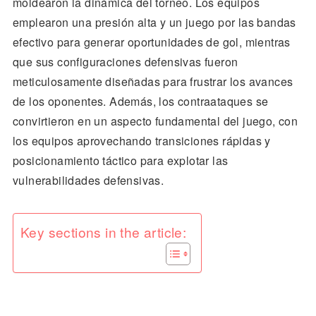
moldearon la dinámica del torneo. Los equipos
emplearon una presión alta y un juego por las bandas
efectivo para generar oportunidades de gol, mientras
que sus configuraciones defensivas fueron
meticulosamente diseñadas para frustrar los avances
de los oponentes. Además, los contraataques se
convirtieron en un aspecto fundamental del juego, con
los equipos aprovechando transiciones rápidas y
posicionamiento táctico para explotar las
vulnerabilidades defensivas.
Key sections in the article: