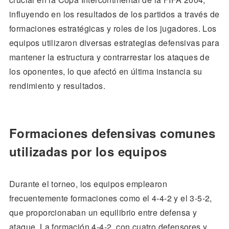
influyendo en los resultados de los partidos a través de
formaciones estratégicas y roles de los jugadores. Los
equipos utilizaron diversas estrategias defensivas para
mantener la estructura y contrarrestar los ataques de
los oponentes, lo que afectó en última instancia su
rendimiento y resultados.
Formaciones defensivas comunes
utilizadas por los equipos
Durante el torneo, los equipos emplearon
frecuentemente formaciones como el 4-4-2 y el 3-5-2,
que proporcionaban un equilibrio entre defensa y
ataque. La formación 4-4-2, con cuatro defensores y