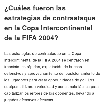
¿Cuáles fueron las
estrategias de contraataque
en la Copa Intercontinental
de la FIFA 2004?
Las estrategias de contraataque en la Copa
Intercontinental de la FIFA 2004 se centraron en
transiciones rápidas, explotación de huecos
defensivos y aprovechamiento del posicionamiento de
los jugadores para crear oportunidades de gol. Los
equipos utilizaron velocidad y conciencia táctica para
capitalizar los errores de los oponentes, llevando a
jugadas ofensivas efectivas.