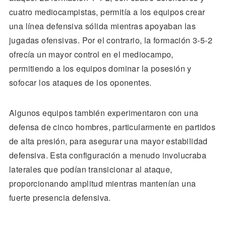
cuatro mediocampistas, permitía a los equipos crear
una línea defensiva sólida mientras apoyaban las
jugadas ofensivas. Por el contrario, la formación 3-5-2
ofrecía un mayor control en el mediocampo,
permitiendo a los equipos dominar la posesión y
sofocar los ataques de los oponentes.
Algunos equipos también experimentaron con una
defensa de cinco hombres, particularmente en partidos
de alta presión, para asegurar una mayor estabilidad
defensiva. Esta configuración a menudo involucraba
laterales que podían transicionar al ataque,
proporcionando amplitud mientras mantenían una
fuerte presencia defensiva.