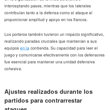
interceptando pases, mientras que los laterales
contribuían tanto a la defensa como al ataque al
proporcionar amplitud y apoyo en los flancos.
Los porteros también tuvieron un impacto significativo,
realizando paradas cruciales que mantenían a sus
equipos
en la
contienda. Su capacidad para leer el
juego y comunicarse efectivamente con los defensores
fue esencial para mantener una unidad defensiva
cohesiva.
Ajustes realizados durante los
partidos para contrarrestar
ataques