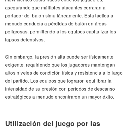
asegurando que múltiples atacantes cerraran al
portador del balón simultáneamente. Esta táctica a
menudo conducía a pérdidas de balón en áreas
peligrosas, permitiendo a los equipos capitalizar los
lapsos defensivos.
Sin embargo, la presión alta puede ser físicamente
exigente, requiriendo que los jugadores mantengan
altos niveles de condición física y resistencia a lo largo
del partido. Los equipos que lograron equilibrar la
intensidad de su presión con períodos de descanso
estratégicos a menudo encontraron un mayor éxito.
Utilización del juego por las