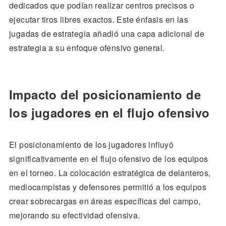
dedicados que podían realizar centros precisos o
ejecutar tiros libres exactos. Este énfasis en las
jugadas de estrategia añadió una capa adicional de
estrategia a su enfoque ofensivo general.
Impacto del posicionamiento de
los jugadores en el flujo ofensivo
El posicionamiento de los jugadores influyó
significativamente en el flujo ofensivo de los equipos
en el torneo. La colocación estratégica de delanteros,
mediocampistas y defensores permitió a los equipos
crear sobrecargas en áreas específicas del campo,
mejorando su efectividad ofensiva.